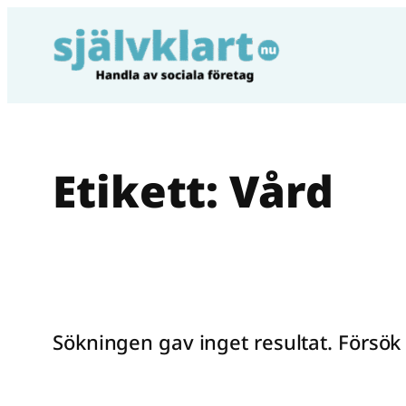
Hoppa
till
innehåll
Etikett:
Vård
Sökningen gav inget resultat. Försö