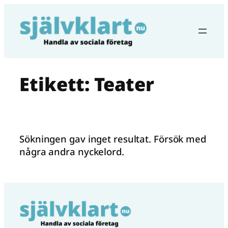
Hoppa
till
innehåll
Etikett:
Teater
Sökningen gav inget resultat. Försök med
några andra nyckelord.