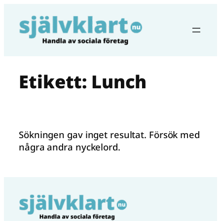
Hoppa
till
innehåll
Etikett:
Lunch
Sökningen gav inget resultat. Försök med
några andra nyckelord.