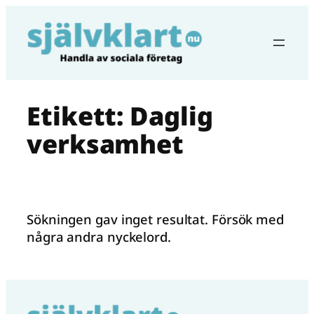
Hoppa
till
innehåll
Etikett:
Daglig
verksamhet
Sökningen gav inget resultat. Försök med
några andra nyckelord.