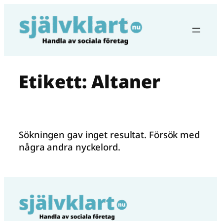
Hoppa
till
innehåll
Etikett:
Altaner
Sökningen gav inget resultat. Försök med
några andra nyckelord.