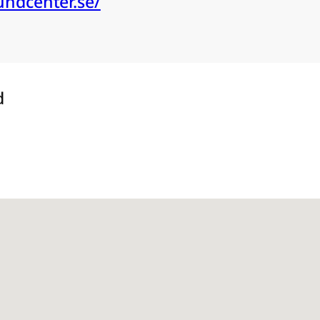
ndcenter.se/
d